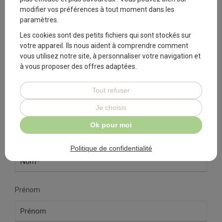
des nids
modifier vos préférences à tout moment dans les
paramètres.
Vous êtes une personne âgée ou une
Les cookies sont des petits fichiers qui sont stockés sur
famille, vous souhaitez un renseignement
votre appareil. Ils nous aident à comprendre comment
par rapport à une admission.
vous utilisez notre site, à personnaliser votre navigation et
à vous proposer des offres adaptées.
Consulter la page Admission
Tout refuser
Vous souhaitez des informations
Je choisis
complémentaires
Ok pour moi
Nom*
Politique de confidentialité
Prénom