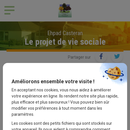
Panneau de gestion des cookies
Ehpad Casteran
Le projet de vie sociale
Partager sur
Le projet de vie sociale
Améliorons ensemble votre visite !
Il est le fruit d’une coordination entre le soin et l’animation, ce qui
En acceptant nos cookies, vous nous aidez à améliorer
correspond mieux aux besoins des personnes accueillies. La
votre expérience en ligne. Ils rendent notre site plus rapide,
plus efficace et plus savoureux ! Vous pouvez bien sûr
coordination de vie sociale permet en plus une vue globale de la
modifier vos préférences à tout moment dans les
prise en charge de la personne. Ainsi, la coordinatrice de vie
paramètres.
sociale travaille en étroite collaboration avec l’ensemble des
autres services.
Les cookies sont des petits fichiers qui sont stockés sur
votre appareil. Ils nous aident à comprendre comment