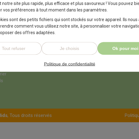
 notre site plus rapide, plus efficace et plus savoureux ! Vous pouvez bi
s devez le renseigner ci-dessous pour y avoir accès
er vos préférences à tout moment dans les paramètres.
kies sont des petits fichiers qui sont stockés sur votre appareil. Ils nous
endre comment vous utilisez notre site, à personnaliser votre navigati
roposer des offres adaptées.
Tout refuser
Je choisis
Ok pour moi
St Pierre des nids –
Politique de confidentialité
rier
ds
Nids
, Tous droits réservés
Politiq