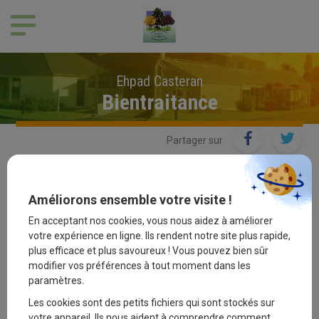
Panneau de gestion des cookies
Ehpad Casteran
Bientraitance
Partager sur
La démarche de bientraitance
Améliorons ensemble votre visite !
La prévention de la maltraitance est notre première priorité.
En acceptant nos cookies, vous nous aidez à améliorer
Chacun de nos actes de soin doit être réfléchi, voulu et vécu
votre expérience en ligne. Ils rendent notre site plus rapide,
plus efficace et plus savoureux ! Vous pouvez bien sûr
comme un acte bientraitant. Nous nous efforçons de promouvoir
modifier vos préférences à tout moment dans les
et d’établir à tous les niveaux hiérarchiques cette conception du
paramètres.
prendre soin. Chaque acteur, dans l’établissement (et vous en
faites partie) se doit de s’inscrire dans cette culture de
Les cookies sont des petits fichiers qui sont stockés sur
bientraitance.
votre appareil. Ils nous aident à comprendre comment